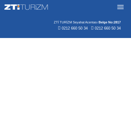
Menü
ZTİ TURİZM Seyahat Acentası
Belge No:2817
0212 660 50 34
0212 660 50 34