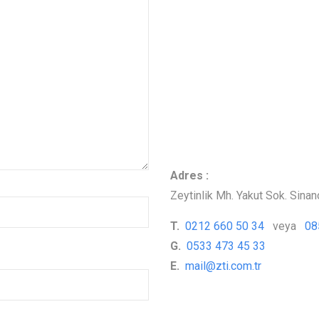
Adres :
Zeytinlik Mh. Yakut Sok. Sinan
T.
0212 660 50 34
veya
08
G.
0533 473 45 33
E.
mail@zti.com.tr